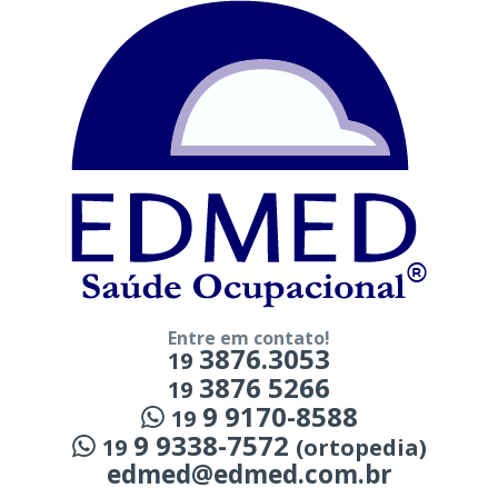
Entre em contato!
3876.3053
19
3876 5266
19
9 9170-8588
19
9 9338-7572
19
(ortopedia)
edmed@edmed.com.br